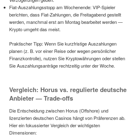
Fiat-Auszahlungsstopp am Wochenende: VIP‑Spieler
berichten, dass Fiat-Zahlungen, die Freitagabend gestellt
werden, manchmal erst am Montag bearbeitet werden —
Krypto umgeht das meist.
Praktischer Tipp: Wenn Sie kurzfristige Auszahlungen
planen (z. B. vor einer Reise oder wegen persönlicher
Finanzkontrolle), nutzen Sie Kryptowährungen oder stellen
Sie Auszahlungsanträge rechtzeitig unter der Woche.
Vergleich: Horus vs. regulierte deutsche
Anbieter — Trade-offs
Die Entscheidung zwischen Horus (Offshore) und
lizenzierten deutschen Casinos hängt von Präferenzen ab.
Hier ein fokussierter Vergleich der wichtigsten
Dimensionen: