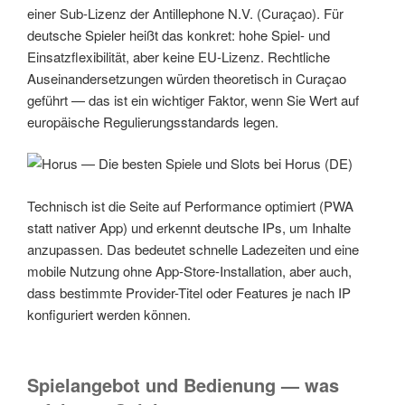
einer Sub-Lizenz der Antillephone N.V. (Curaçao). Für
deutsche Spieler heißt das konkret: hohe Spiel- und
Einsatzflexibilität, aber keine EU-Lizenz. Rechtliche
Auseinandersetzungen würden theoretisch in Curaçao
geführt — das ist ein wichtiger Faktor, wenn Sie Wert auf
europäische Regulierungsstandards legen.
Technisch ist die Seite auf Performance optimiert (PWA
statt nativer App) und erkennt deutsche IPs, um Inhalte
anzupassen. Das bedeutet schnelle Ladezeiten und eine
mobile Nutzung ohne App-Store-Installation, aber auch,
dass bestimmte Provider-Titel oder Features je nach IP
konfiguriert werden können.
Spielangebot und Bedienung — was