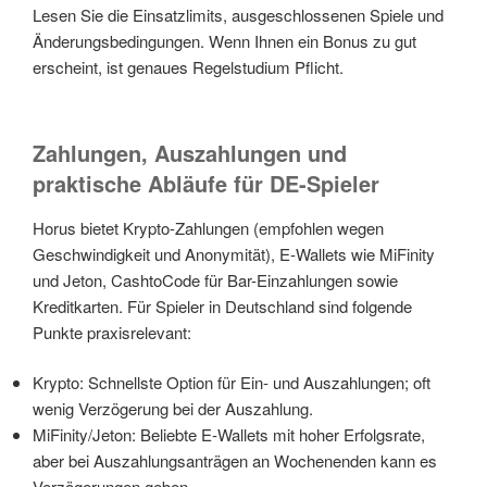
Lesen Sie die Einsatzlimits, ausgeschlossenen Spiele und
Änderungsbedingungen. Wenn Ihnen ein Bonus zu gut
erscheint, ist genaues Regelstudium Pflicht.
Zahlungen, Auszahlungen und
praktische Abläufe für DE-Spieler
Horus bietet Krypto-Zahlungen (empfohlen wegen
Geschwindigkeit und Anonymität), E‑Wallets wie MiFinity
und Jeton, CashtoCode für Bar-Einzahlungen sowie
Kreditkarten. Für Spieler in Deutschland sind folgende
Punkte praxisrelevant:
Krypto: Schnellste Option für Ein- und Auszahlungen; oft
wenig Verzögerung bei der Auszahlung.
MiFinity/Jeton: Beliebte E‑Wallets mit hoher Erfolgsrate,
aber bei Auszahlungsanträgen an Wochenenden kann es
Verzögerungen geben.