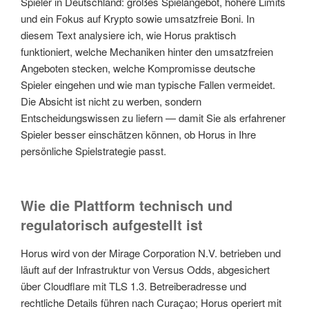
Spieler in Deutschland: großes Spielangebot, höhere Limits
und ein Fokus auf Krypto sowie umsatzfreie Boni. In
diesem Text analysiere ich, wie Horus praktisch
funktioniert, welche Mechaniken hinter den umsatzfreien
Angeboten stecken, welche Kompromisse deutsche
Spieler eingehen und wie man typische Fallen vermeidet.
Die Absicht ist nicht zu werben, sondern
Entscheidungswissen zu liefern — damit Sie als erfahrener
Spieler besser einschätzen können, ob Horus in Ihre
persönliche Spielstrategie passt.
Wie die Plattform technisch und
regulatorisch aufgestellt ist
Horus wird von der Mirage Corporation N.V. betrieben und
läuft auf der Infrastruktur von Versus Odds, abgesichert
über Cloudflare mit TLS 1.3. Betreiberadresse und
rechtliche Details führen nach Curaçao; Horus operiert mit