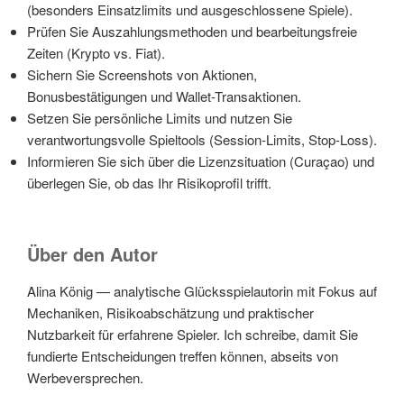
(besonders Einsatzlimits und ausgeschlossene Spiele).
Prüfen Sie Auszahlungsmethoden und bearbeitungsfreie
Zeiten (Krypto vs. Fiat).
Sichern Sie Screenshots von Aktionen,
Bonusbestätigungen und Wallet-Transaktionen.
Setzen Sie persönliche Limits und nutzen Sie
verantwortungsvolle Spieltools (Session-Limits, Stop‑Loss).
Informieren Sie sich über die Lizenzsituation (Curaçao) und
überlegen Sie, ob das Ihr Risikoprofil trifft.
Über den Autor
Alina König — analytische Glücksspielautorin mit Fokus auf
Mechaniken, Risikoabschätzung und praktischer
Nutzbarkeit für erfahrene Spieler. Ich schreibe, damit Sie
fundierte Entscheidungen treffen können, abseits von
Werbeversprechen.