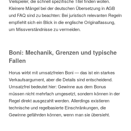
Vielspieler, die schnell spezifische Titel finden wollen.
Kleinere Mängel bei der deutschen Übersetzung in AGB
und FAQ sind zu beachten: Bei juristisch relevanten Regeln
empfiehlt sich ein Blick in die englische Originalfassung,
um Missverständnisse zu vermeiden.
Boni: Mechanik, Grenzen und typische
Fallen
Horus wirbt mit umsatzfreien Boni — das ist ein starkes
Verkaufsargument, aber die Details sind entscheidend.
Umsatzfrei bedeutet hier: Gewinne aus dem Bonus
müssen nicht mehrfach umgesetzt, sondern können in der
Regel direkt ausgezahlt werden. Allerdings existieren
technische und regelbasierte Einschränkungen, die
Gewinne gefährden können, wenn man sie übersieht.