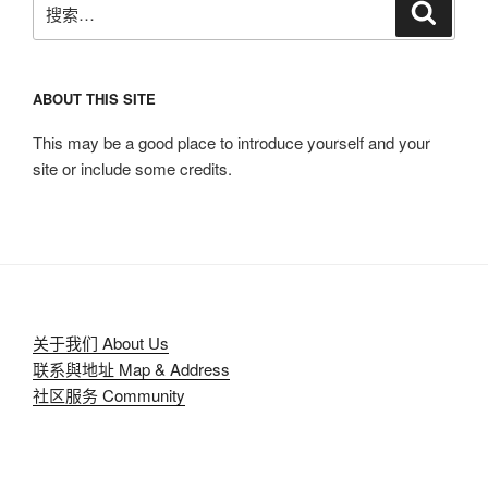
搜
搜
索
索：
ABOUT THIS SITE
This may be a good place to introduce yourself and your
site or include some credits.
关于我们 About Us
联系與地址 Map & Address
社区服务 Community