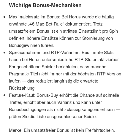
Wichtige Bonus-Mechaniken
Maximaleinsatz im Bonus: Bei Horus wurde die häufig
erwähnte „4€-Max-Bet-Falle“ dokumentiert. Trotz
umsatzfreiem Bonus ist ein striktes Einsatzlimit pro Spin
definiert; höhere Einsätze können zur Stornierung von
Bonusgewinnen führen.
Spielausnahmen und RTP‑Varianten: Bestimmte Slots
haben bei Horus unterschiedliche RTP‑Stufen aktivierbar.
Fortgeschrittene Spieler berichteten, dass manche
Pragmatic-Titel nicht immer mit der höchsten RTP-Version
laufen — das reduziert langfristig die erwartete
Rückzahlung.
Feature‑Kauf: Bonus‑Buy erhöht die Chance auf schnelle
Treffer, erhöht aber auch Varianz und kann unter
Bonusbedingungen als nicht zulässig kategorisiert sein —
prüfen Sie die Liste ausgeschlossener Spiele.
Merke: Ein umsatzfreier Bonus ist kein Freifahrtschein.