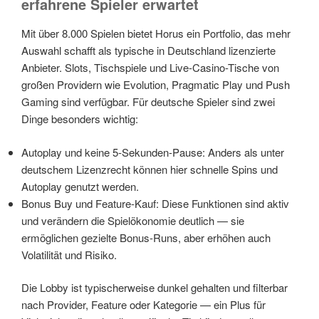
erfahrene Spieler erwartet
Mit über 8.000 Spielen bietet Horus ein Portfolio, das mehr
Auswahl schafft als typische in Deutschland lizenzierte
Anbieter. Slots, Tischspiele und Live-Casino-Tische von
großen Providern wie Evolution, Pragmatic Play und Push
Gaming sind verfügbar. Für deutsche Spieler sind zwei
Dinge besonders wichtig:
Autoplay und keine 5‑Sekunden-Pause: Anders als unter
deutschem Lizenzrecht können hier schnelle Spins und
Autoplay genutzt werden.
Bonus Buy und Feature‑Kauf: Diese Funktionen sind aktiv
und verändern die Spielökonomie deutlich — sie
ermöglichen gezielte Bonus‑Runs, aber erhöhen auch
Volatilität und Risiko.
Die Lobby ist typischerweise dunkel gehalten und filterbar
nach Provider, Feature oder Kategorie — ein Plus für